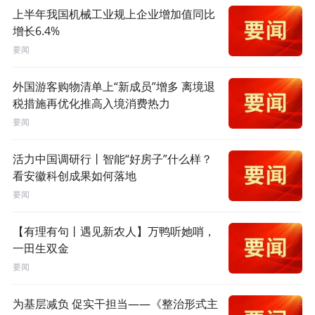
上半年我国机械工业规上企业增加值同比
增长6.4%
要闻
外国游客购物清单上“新成员”增多 离境退
税措施再优化推高入境消费热力
要闻
活力中国调研行丨智能“好房子”什么样？
看安徽科创成果如何落地
要闻
【有理有句丨遇见新农人】万鸭听她哨，
一田生双金
要闻
为基层减负 促实干担当——《整治形式主