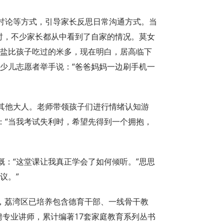
讨论等方式，引导家长反思日常沟通方式。当
时，不少家长都从中看到了自家的情况。莫女
的盐比孩子吃过的米多，现在明白，居高临下
少儿志愿者举手说：“爸爸妈妈一边刷手机一
其他大人。老师带领孩子们进行情绪认知游
：“当我考试失利时，希望先得到一个拥抱，
慨：“这堂课让我真正学会了如何倾听。”思思
议。”
以来，荔湾区已培养包含德育干部、一线骨干教
聘专业讲师，累计编著17套家庭教育系列丛书