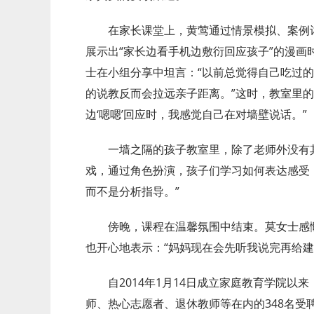
在家长课堂上，黄莺通过情景模拟、案例
展示出“家长边看手机边敷衍回应孩子”的漫画
士在小组分享中坦言：“以前总觉得自己吃过
的说教反而会拉远亲子距离。”这时，教室里的
边‘嗯嗯’回应时，我感觉自己在对墙壁说话。”
一墙之隔的孩子教室里，除了老师外没有
戏，通过角色扮演，孩子们学习如何表达感受
而不是分析指导。”
傍晚，课程在温馨氛围中结束。莫女士感
也开心地表示：“妈妈现在会先听我说完再给建
自2014年1月14日成立家庭教育学院
师、热心志愿者、退休教师等在内的348名受