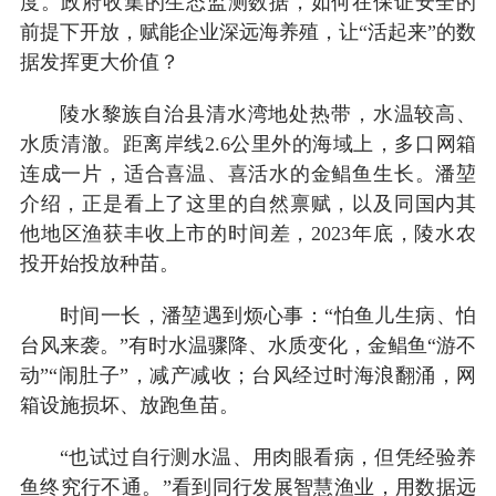
度。政府收集的生态监测数据，如何在保证安全的
前提下开放，赋能企业深远海养殖，让“活起来”的数
据发挥更大价值？
陵水黎族自治县清水湾地处热带，水温较高、
水质清澈。距离岸线2.6公里外的海域上，多口网箱
连成一片，适合喜温、喜活水的金鲳鱼生长。潘堃
介绍，正是看上了这里的自然禀赋，以及同国内其
他地区渔获丰收上市的时间差，2023年底，陵水农
投开始投放种苗。
时间一长，潘堃遇到烦心事：“怕鱼儿生病、怕
台风来袭。”有时水温骤降、水质变化，金鲳鱼“游不
动”“闹肚子”，减产减收；台风经过时海浪翻涌，网
箱设施损坏、放跑鱼苗。
“也试过自行测水温、用肉眼看病，但凭经验养
鱼终究行不通。”看到同行发展智慧渔业，用数据远