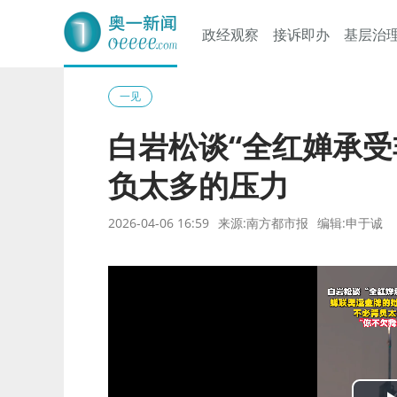
政经观察
接诉即办
基层治
奥一网
一见
白岩松谈“全红婵承受
负太多的压力
2026-04-06 16:59
来源:南方都市报
编辑:申于诚