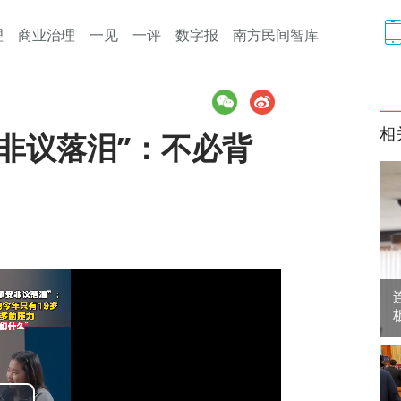
理
商业治理
一见
一评
数字报
南方民间智库
相
非议落泪”：不必背