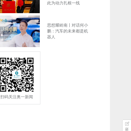
此为动力扎根一线
思想耀岭南丨对话何小
鹏：汽车的未来都是机
器人
扫码关注奥一新闻