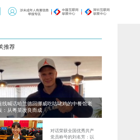
关推荐
连线喊话哈兰德回挪威吃咕咾鸡的中餐馆老
板：从粤菜改良而成
对话荣获全国优秀共产
党员称号的刘名芳：以