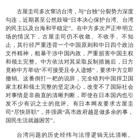
古屋圭司多次窜访台湾，与“台独”分裂势力深度
勾连，近期甚至公然鼓噪“日本决心保护台湾、台湾
的民主以及台海和平稳定”。在中方多次严正申明立
场的情况下，古屋圭司仍不收敛、不收手、不知
止，其行径严重违背一个中国原则和中日四个政治
文件精神，粗暴干涉中国内政，严重损害中国主权
和领土完整。中方依法对其采取反制措施后，日方
竟称中方举动“不可接受且令人遗憾”，要求中方立即
撤销。这番倒打一耙的说辞，完全错判中国捍卫国
家主权和领土完整的坚定决心，改变不了国际社会
对事情是非曲直的清晰判断，即使在日本国内也引
发不少有识之士的批评。有日本网友要求古屋圭
司“尽快辞职”，并强调“高市政府越是做多余的事，
国民生活就越困苦”。
台湾问题的历史经纬与法理逻辑无比清晰。