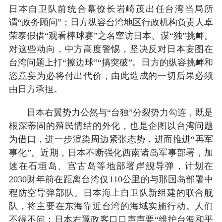
日本自卫队前统合幕僚长岩崎茂出任台湾当局所
谓“政务顾问”；日方纵容台湾地区行政机构负责人卓
荣泰假借“观看棒球赛”之名窜访日本、谋“独”挑衅。
对这些动向，中方高度警惕，坚决反对日本妄图在
台湾问题上打“擦边球”“搞突破”。日方的纵容挑衅和
恣意妄为必将付出代价，由此造成的一切后果必须
由日方承担。
日本右翼势力公然与“台独”分裂势力勾连，既是
根深蒂固的殖民情结的外化，也是企图以台湾问题
为借口，进一步渲染周边紧张态势，进而推进“再军
事化”。近期，日本不断强化西南诸岛军事部署，加
速在石垣岛、宫古岛等地部署岸舰导弹，计划在
2030财年前在距离台湾仅110公里的与那国岛部署中
程防空导弹部队。日本海上自卫队新组建的联合舰
队，将主要在东海靠近台湾的海域实施行动。人们
不得不问：日本右翼政客口口声声要“维护台海和平