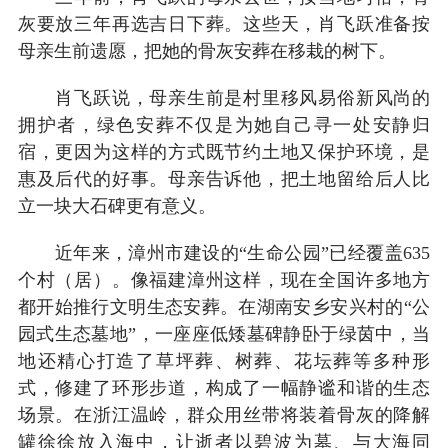
灰要放三年再选吉日下葬。这些天，肖飞跃准备按
母亲生前遗愿，把她的骨灰安葬在移栽的树下。
肖飞跃说，母亲生前是村里移风易俗新风尚的
拥护者，绿色安葬不仅是为她自己寻一处安静归
宿，更因为这样的方式既节约土地又保护环境，是
惠及后代的好事。母亲告诉他，把土地留给后人比
立一块大石碑更有意义。
近年来，漳州市建设的“生命公园”已经覆盖635
个村（居）。像福建漳州这样，现在全国许多地方
都开始推行文明生态安葬。在湖南安乡安兴村的“公
园式生态墓地”，一座座低矮墓碑静卧于绿茵中，当
地还精心打造了草坪葬、树葬、花坛葬等多种形
式，修建了环形步道，构成了一幅静谧和谐的生态
场景。在浙江温岭，群众用丝带将装着骨灰的降解
罐徐徐放入海中，让逝者以碧波为墓、与大海同