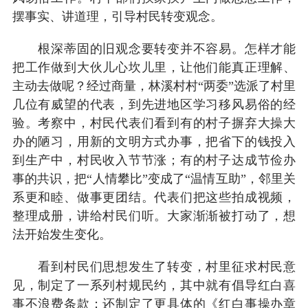
摆事实、讲道理，引导村民转变观念。
根深蒂固的旧观念要转变并不容易。怎样才能
把工作做到大伙儿心坎儿里，让他们能真正理解、
主动去做呢？经过商量，林溪村村“两委”选派了村里
几位有威望的代表，到先进地区学习移风易俗的经
验。考察中，村民代表们看到有的村子摒弃大操大
办的陋习，用新的文明方式办事，把省下的钱投入
到生产中，村民收入节节涨；有的村子达成节俭办
事的共识，把“人情攀比”变成了“温情互助”，邻里关
系更和睦、做事更团结。代表们把这些拍成视频，
整理成册，讲给村民们听。大家渐渐被打动了，想
法开始发生变化。
看到村民们思想发生了转变，村里征求村民意
见，制定了一系列村规民约，其中就有倡导红白喜
事不浪费条款；还制定了更具体的《红白事操办章