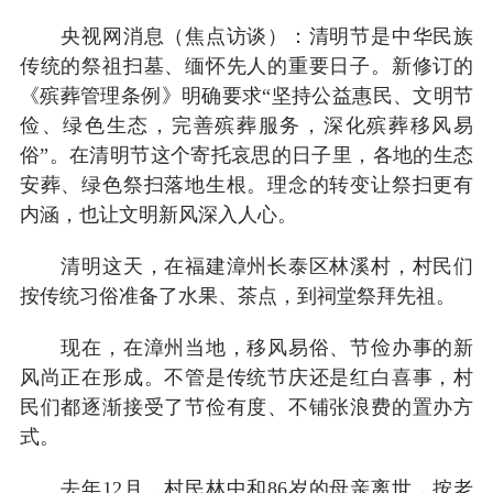
央视网消息（焦点访谈）：清明节是中华民族
传统的祭祖扫墓、缅怀先人的重要日子。新修订的
《殡葬管理条例》明确要求“坚持公益惠民、文明节
俭、绿色生态，完善殡葬服务，深化殡葬移风易
俗”。在清明节这个寄托哀思的日子里，各地的生态
安葬、绿色祭扫落地生根。理念的转变让祭扫更有
内涵，也让文明新风深入人心。
清明这天，在福建漳州长泰区林溪村，村民们
按传统习俗准备了水果、茶点，到祠堂祭拜先祖。
现在，在漳州当地，移风易俗、节俭办事的新
风尚正在形成。不管是传统节庆还是红白喜事，村
民们都逐渐接受了节俭有度、不铺张浪费的置办方
式。
去年12月，村民林中和86岁的母亲离世，按老