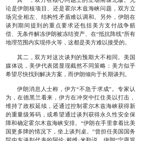
其一，双方在核心问题上的立场南辕北辙。无
论是伊朗核项目、还是霍尔木兹海峡问题，双方立
场完全相左、结构性矛盾难以调和。另外，伊朗在
谈判期间提到的重点要求还包括美方支付战争赔
偿、无条件解冻伊朗被冻结资产、在“抵抗阵线”所有
地理范围内实现停火等，这都是美方难以接受的。
其二，双方对这次谈判的预期大不相同。美国
媒体说，美伊代表团显现截然不同策略：美方似乎
希望尽快找到解决方案，而伊朗倾向于长期谈判。
伊朗消息人士称，伊方“不急于求成”。专家认
为，在德黑兰看来，伊方在冲突中扛住美以打击，
维持了政权延续，还通过控制霍尔木兹海峡获得新
的重量级筹码，或希望通过谈判获得永久性安全保
障和确定霍尔木兹海峡安排。“伊朗在手里拿着比美
国更多牌的情况下，坐上谈判桌。”曾担任美国国务
院中东谈判代表的阿伦·戴维·米勒说，伊朗“宁愿冒