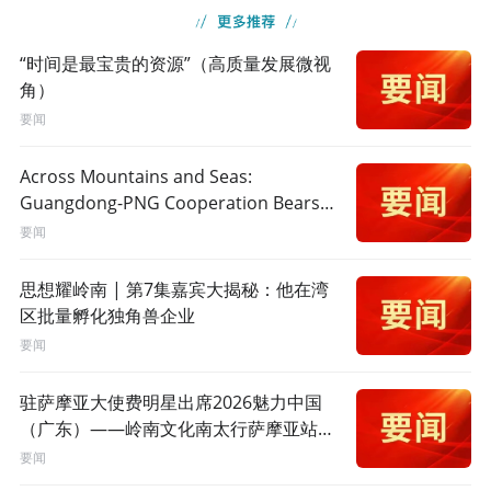
“时间是最宝贵的资源”（高质量发展微视
角）
要闻
Across Mountains and Seas:
Guangdong-PNG Cooperation Bears
Fruit
要闻
思想耀岭南 | 第7集嘉宾大揭秘：他在湾
区批量孵化独角兽企业
要闻
驻萨摩亚大使费明星出席2026魅力中国
（广东）——岭南文化南太行萨摩亚站活
动
要闻