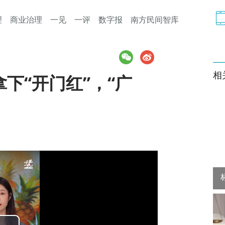
理
商业治理
一见
一评
数字报
南方民间智库
相
下“开门红”，“广