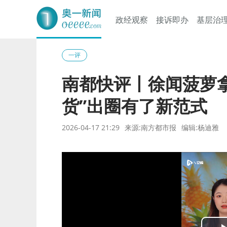
政经观察
接诉即办
基层治
奥一网
一评
南都快评丨徐闻菠萝拿
货”出圈有了新范式
2026-04-17 21:29
来源:南方都市报
编辑:杨迪雅