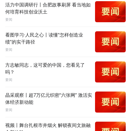
活力中国调研行丨合肥故事刷屏 看当地如
何培育科技创业沃土
要闻
看图学习·人民之心丨读懂“怎样创造业
绩”的实干路径
要闻
方志敏同志，这可爱的中国，您看见了
吗？
要闻
晶采观察丨超7万亿元织密“六张网” 激活实
体经济新动能
要闻
视频丨舞台扎根市井烟火 解锁夜间文旅融