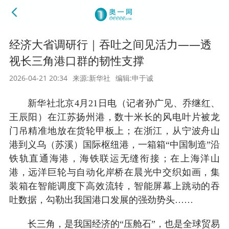
经济大省调研行｜吞吐之间见活力——透
视长三角港口群的韧性支撑
2026-04-21 20:34
来源:新华社
编辑:申于诚
新华社北京4月21日电（记者孙广见、乔继红、
王辰阳）在江苏扬州港，数十米长的风电叶片被龙
门吊精准地放在货轮甲板上；在浙江，从宁波舟山
港到义乌（苏溪）国际枢纽港，一箱箱“中国制造”沿
铁轨直通海港，海铁联运无缝衔接；在上海洋山
港，远洋巨轮与自动化岸桥在晨光中交织如画，集
装箱在智能调度下高效流转，智能屏幕上跳动的吞
吐数据，勾勒出我国港口发展的强劲势头……
长三角，是我国经济的“压舱石”，也是全球贸易