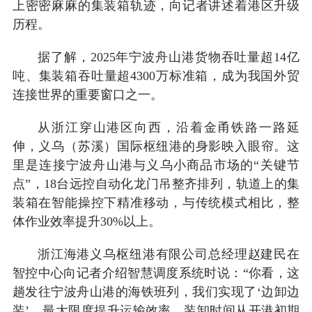
上密密麻麻的集装箱轨迹，向记者讲述着港区升级
历程。
据了解，2025年宁波舟山港货物吞吐量超14亿
吨、集装箱吞吐量超4300万标准箱，成为我国外贸
连接世界的重要窗口之一。
从浙江穿山港区向西，沿着金甬铁路一路延
伸，义乌（苏溪）国际枢纽港的身影映入眼帘。这
里是连接宁波舟山港与义乌小商品市场的“关键节
点”，18台远控自动化龙门吊整齐排列，轨道上的集
装箱在智能操控下精准移动，与传统模式相比，整
体作业效率提升30%以上。
浙江海港义乌枢纽港有限公司总经理赵建民在
智控中心向记者介绍智慧调度系统时说：“你看，这
趟发往宁波舟山港的海铁班列，我们实现了‘边卸边
装’，最大限度提升运输效率，装卸时间从开港初期