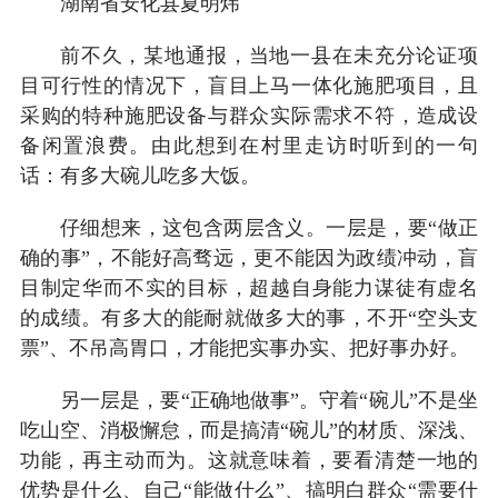
湖南省安化县夏明炜
前不久，某地通报，当地一县在未充分论证项
目可行性的情况下，盲目上马一体化施肥项目，且
采购的特种施肥设备与群众实际需求不符，造成设
备闲置浪费。由此想到在村里走访时听到的一句
话：有多大碗儿吃多大饭。
仔细想来，这包含两层含义。一层是，要“做正
确的事”，不能好高骛远，更不能因为政绩冲动，盲
目制定华而不实的目标，超越自身能力谋徒有虚名
的成绩。有多大的能耐就做多大的事，不开“空头支
票”、不吊高胃口，才能把实事办实、把好事办好。
另一层是，要“正确地做事”。守着“碗儿”不是坐
吃山空、消极懈怠，而是搞清“碗儿”的材质、深浅、
功能，再主动而为。这就意味着，要看清楚一地的
优势是什么、自己“能做什么”、搞明白群众“需要什