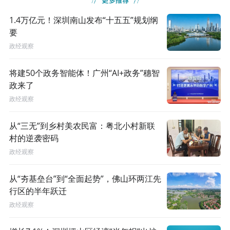
1.4万亿元！深圳南山发布“十五五”规划纲
要
政经观察
将建50个政务智能体！广州“AI+政务”穗智
政来了
政经观察
从“三无”到乡村美农民富：粤北小村新联
村的逆袭密码
政经观察
从“夯基垒台”到“全面起势”，佛山环两江先
行区的半年跃迁
政经观察