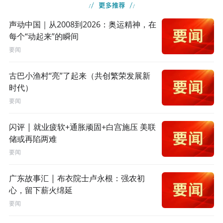
声动中国｜从2008到2026：奥运精神，在
每个“动起来”的瞬间
要闻
古巴小渔村“亮”了起来（共创繁荣发展新
时代）
要闻
闪评 | 就业疲软+通胀顽固+白宫施压 美联
储或再陷两难
要闻
广东故事汇 | 布衣院士卢永根：强农初
心，留下薪火绵延
要闻