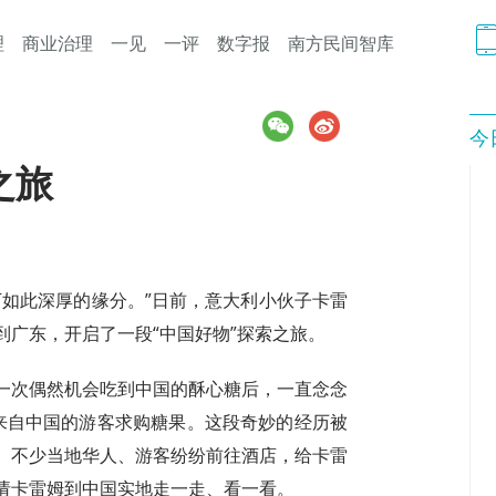
理
商业治理
一见
一评
数字报
南方民间智库
今
之旅
下如此深厚的缘分。”日前，意大利小伙子卡雷
广东，开启了一段“中国好物”探索之旅。
一次偶然机会吃到中国的酥心糖后，一直念念
来自中国的游客求购糖果。这段奇妙的经历被
。不少当地华人、游客纷纷前往酒店，给卡雷
请卡雷姆到中国实地走一走、看一看。