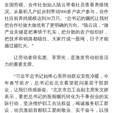
全国劳模、合作社创始人陆云带着社员查看养殖情
况。从最初几户起步到带动900多户农户参与，合作
社目前养鸡规模达到30万只。“总书记的嘱托让我对
把合作社做大做优有了更明确的方向。”陆云说，“做
产业关键是把事情干扎实，把分散的农户组织好，
把技术和销路都稳住。大家拧成一股绳，日子才能
越过越红火。”
让劳动者得实惠、享荣光，是激发劳动创造活
力的重要支撑。
“习近平总书记始终心系劳动群众安危冷暖，今
年春节前夕，总书记在北京看望慰问基层干部群
众，让我们倍感振奋。”北京市总工会副主席朱文娇
表示，要把总书记的殷殷嘱托转化为干事创业的实
际行动，坚决维护职工合法权益，竭诚服务职工群
众，动员激励首都职工爱岗敬业、实干奋斗，以强