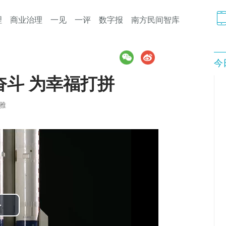
理
商业治理
一见
一评
数字报
南方民间智库
今
斗 为幸福打拼
雅
Play