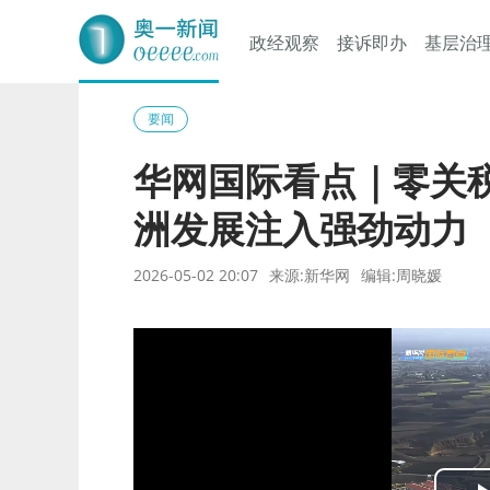
政经观察
接诉即办
基层治
奥一网
要闻
华网国际看点｜零关
洲发展注入强劲动力
2026-05-02 20:07
来源:新华网
编辑:周晓媛