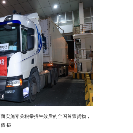
全面实施零关税举措生效后的全国首票货物，
倩 摄