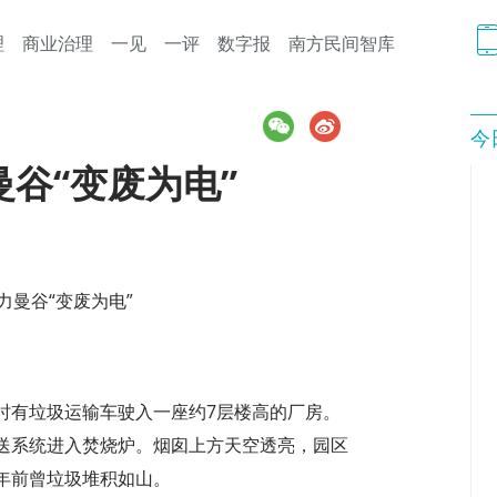
理
商业治理
一见
一评
数字报
南方民间智库
今
谷“变废为电”
力曼谷“变废为电”
时有垃圾运输车驶入一座约7层楼高的厂房。
送系统进入焚烧炉。烟囱上方天空透亮，园区
年前曾垃圾堆积如山。