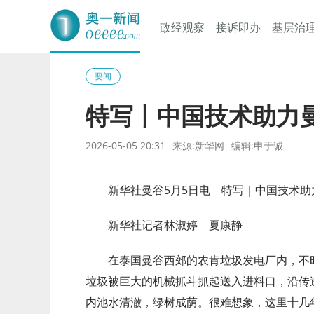
政经观察
接诉即办
基层治
奥一网
要闻
特写丨中国技术助力曼
2026-05-05 20:31
来源:新华网
编辑:申于诚
新华社曼谷5月5日电 特写｜中国技术助
新华社记者林淑婷 夏康静
在泰国曼谷西郊的农肯垃圾发电厂内，不
垃圾被巨大的机械抓斗抓起送入进料口，沿传
内池水清澈，绿树成荫。很难想象，这里十几