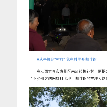
■从牛棚到“村咖” 我在村里开咖啡馆
在江西宜春市袁州区南庙镇梅花村，两棵
了不少游客的网红打卡地，咖啡馆的主理人刘静