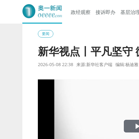
政经观察
接诉即办
基层治
奥一网
要闻
新华视点丨平凡坚守 
2026-05-08 22:38
来源:新华社客户端
编辑:杨迪雅