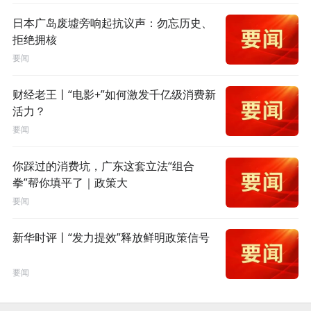
日本广岛废墟旁响起抗议声：勿忘历史、
拒绝拥核
要闻
财经老王丨“电影+”如何激发千亿级消费新
活力？
要闻
你踩过的消费坑，广东这套立法“组合
拳”帮你填平了｜政策大
要闻
新华时评丨“发力提效”释放鲜明政策信号
要闻