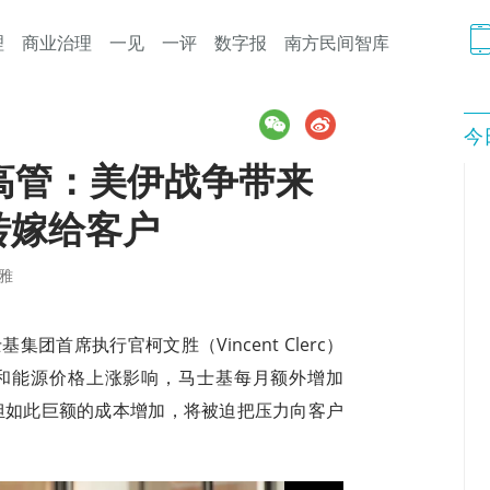
理
商业治理
一见
一评
数字报
南方民间智库
今
高管：美伊战争带来
转嫁给客户
雅
团首席执行官柯文胜（Vincent Clerc）
和能源价格上涨影响，马士基每月额外增加
承担如此巨额的成本增加，将被迫把压力向客户