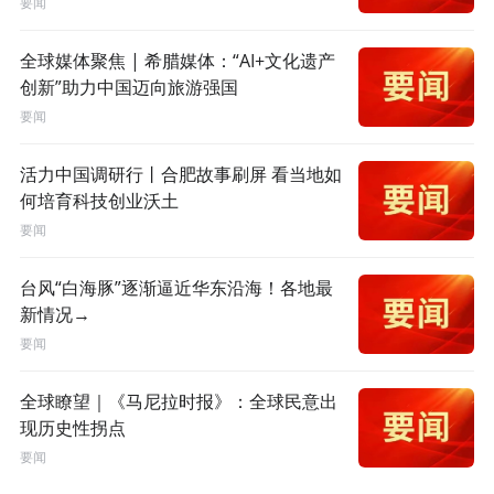
要闻
全球媒体聚焦 | 希腊媒体：“AI+文化遗产
创新”助力中国迈向旅游强国
要闻
活力中国调研行丨合肥故事刷屏 看当地如
何培育科技创业沃土
要闻
台风“白海豚”逐渐逼近华东沿海！各地最
新情况→
要闻
全球瞭望｜《马尼拉时报》：全球民意出
现历史性拐点
要闻