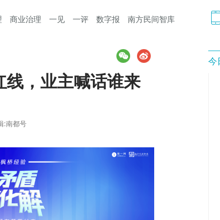
理
商业治理
一见
一评
数字报
南方民间智库
今
红线，业主喊话谁来
辑:南都号