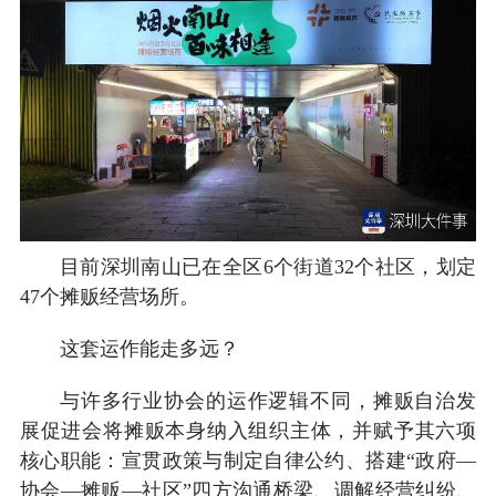
目前深圳南山已在全区6个街道32个社区，划定
47个摊贩经营场所。
这套运作能走多远？
与许多行业协会的运作逻辑不同，摊贩自治发
展促进会将摊贩本身纳入组织主体，并赋予其六项
核心职能：宣贯政策与制定自律公约、搭建“政府—
协会—摊贩—社区”四方沟通桥梁、调解经营纠纷、