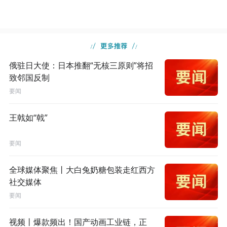
俄驻日大使：日本推翻“无核三原则”将招
致邻国反制
要闻
王戟如“戟”
要闻
全球媒体聚焦丨大白兔奶糖包装走红西方
社交媒体
要闻
视频丨爆款频出！国产动画工业链，正