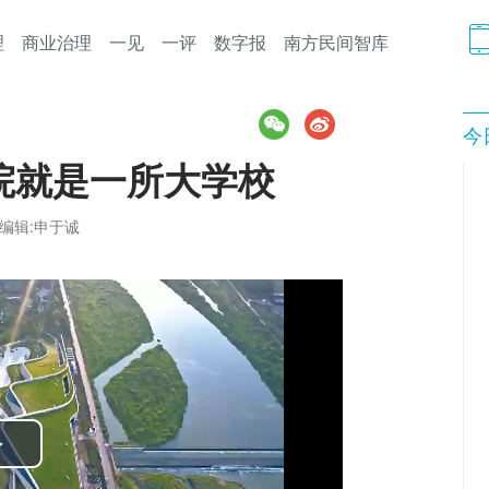
理
商业治理
一见
一评
数字报
南方民间智库
今
院就是一所大学校
编辑:申于诚
Play