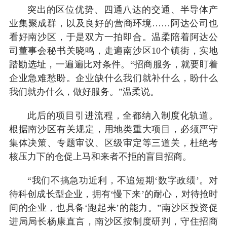
突出的区位优势、四通八达的交通、半导体产
业集聚成群，以及良好的营商环境……阿达公司也
看好南沙区，于是双方一拍即合。温柔陪着阿达公
司董事会秘书关晓鸣，走遍南沙区10个镇街，实地
踏勘选址，一遍遍比对条件。“招商服务，就要盯着
企业急难愁盼。企业缺什么我们就补什么，盼什么
我们就办什么，做好服务。”温柔说。
此后的项目引进流程，全都纳入制度化轨道。
根据南沙区有关规定，用地类重大项目，必须严守
集体决策、专题审议、区级审定等三道关，杜绝考
核压力下的仓促上马和来者不拒的盲目招商。
“我们不搞急功近利，不追短期‘数字政绩’。对
待科创成长型企业，拥有‘慢下来’的耐心，对待抢时
间的企业，也具备‘跑起来’的能力。”南沙区投资促
进局局长杨康直言，南沙区按制度研判，守住招商