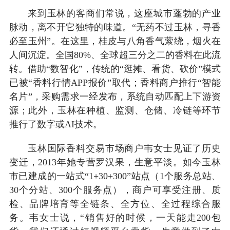
来到玉林的客商们常说，这座城市蓬勃的产业
脉动，离不开它独特的味道。“无药不过玉林，寻香
必至玉州”。在这里，桂皮与八角香气萦绕，烟火在
人间沉淀。全国80%、全球超三分之二的香料在此流
转。借助“数智化”，传统的“逛摊、看货、砍价”模式
已被“香料行情APP报价”取代；香料商户推行“智能
名片”，采购需求一经发布，系统自动匹配上下游资
源；此外，玉林在种植、监测、仓储、冷链等环节
推行了数字或AI技术。
玉林国际香料交易市场商户韦女士见证了历史
变迁，2013年她专营罗汉果，生意平淡。如今玉林
市已建成的一站式“1+30+300”站点（1个服务总站、
30个分站、300个服务点），商户可享受注册、质
检、品牌培育等全链条、全方位、全过程综合服
务。韦女士说，“销售好的时候，一天能走200包