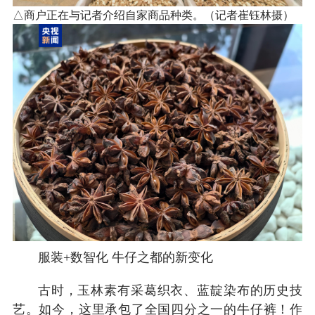
△商户正在与记者介绍自家商品种类。（记者崔钰林摄）
服装+数智化 牛仔之都的新变化
古时，玉林素有采葛织衣、蓝靛染布的历史技
艺。如今，这里承包了全国四分之一的牛仔裤！作