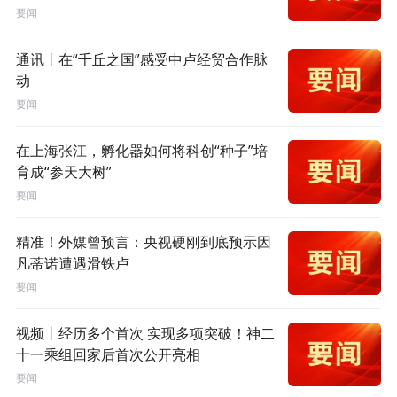
要闻
通讯丨在“千丘之国”感受中卢经贸合作脉
动
要闻
在上海张江，孵化器如何将科创“种子”培
育成“参天大树”
要闻
精准！外媒曾预言：央视硬刚到底预示因
凡蒂诺遭遇滑铁卢
要闻
视频丨经历多个首次 实现多项突破！神二
十一乘组回家后首次公开亮相
要闻