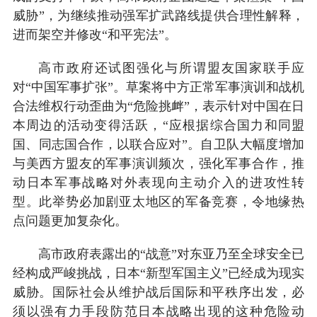
威胁”，为继续推动强军扩武路线提供合理性解释，
进而架空并修改“和平宪法”。
高市政府还试图强化与所谓盟友国家联手应
对“中国军事扩张”。草案将中方正常军事演训和战机
合法维权行动歪曲为“危险挑衅”，表示针对中国在日
本周边的活动变得活跃，“应根据综合国力和同盟
国、同志国合作，以联合应对”。自卫队大幅度增加
与美西方盟友的军事演训频次，强化军事合作，推
动日本军事战略对外表现向主动介入的进攻性转
型。此举势必加剧亚太地区的军备竞赛，令地缘热
点问题更加复杂化。
高市政府表露出的“战意”对东亚乃至全球安全已
经构成严峻挑战，日本“新型军国主义”已经成为现实
威胁。国际社会从维护战后国际和平秩序出发，必
须以强有力手段防范日本战略出现的这种危险动