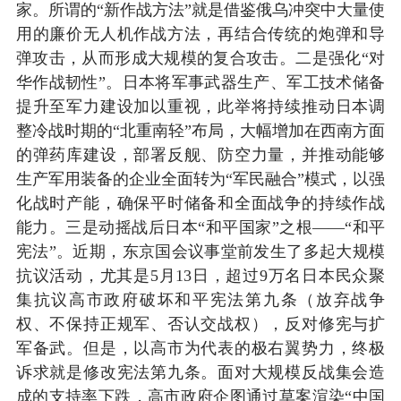
家。所谓的“新作战方法”就是借鉴俄乌冲突中大量使
用的廉价无人机作战方法，再结合传统的炮弹和导
弹攻击，从而形成大规模的复合攻击。二是强化“对
华作战韧性”。日本将军事武器生产、军工技术储备
提升至军力建设加以重视，此举将持续推动日本调
整冷战时期的“北重南轻”布局，大幅增加在西南方面
的弹药库建设，部署反舰、防空力量，并推动能够
生产军用装备的企业全面转为“军民融合”模式，以强
化战时产能，确保平时储备和全面战争的持续作战
能力。三是动摇战后日本“和平国家”之根——“和平
宪法”。近期，东京国会议事堂前发生了多起大规模
抗议活动，尤其是5月13日，超过9万名日本民众聚
集抗议高市政府破坏和平宪法第九条（放弃战争
权、不保持正规军、否认交战权），反对修宪与扩
军备武。但是，以高市为代表的极右翼势力，终极
诉求就是修改宪法第九条。面对大规模反战集会造
成的支持率下跌，高市政府企图通过草案渲染“中国