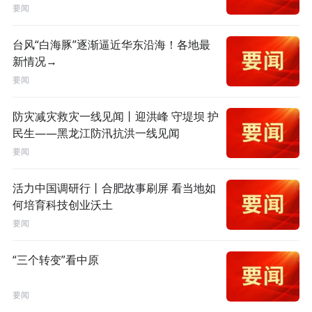
要闻
台风“白海豚”逐渐逼近华东沿海！各地最
新情况→
要闻
防灾减灾救灾一线见闻丨迎洪峰 守堤坝 护
民生——黑龙江防汛抗洪一线见闻
要闻
活力中国调研行丨合肥故事刷屏 看当地如
何培育科技创业沃土
要闻
“三个转变”看中原
要闻