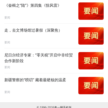
《奋楫之“陆”》第四集《惊风雷》
要闻
走，去文博场馆过暑假（深聚焦）
要闻
尼日尔经济专家：“零关税”开启中非经贸
合作新阶段
要闻
新疆警察的“唠叨” 藏着最硬核的温柔
要闻
© 1996-2026奥一网手机版