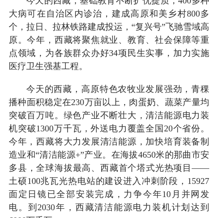
今天的西藏，基础教育不断扩优提质，400多种
大病可在自治区内诊治，建成高原和美乡村800多
个，拉日、拉林铁路建成投运，“复兴号”飞驰雪域高
原。今年，西藏将聚焦就业、教育、社会保障等重
点领域，为各族群众办好34项民生实事，加力实施
医疗卫生强基工程。
今天的西藏，高原特色农牧业发展强劲，青稞
播种面积稳定在230万亩以上，肉蛋奶、蔬菜产量均
突破百万吨。绿色产业不断壮大，清洁能源电力装
机突破1300万千瓦，外送电力覆盖全国20个省份。
今年，西藏将大力发展清洁能源，加快培育装备制
造业和“清洁能源+”产业。在海拔4650米的那曲市安
多县，全球海拔最高、西藏首个塔式光热项目——
土硕100兆瓦光热电站的建设进入冲刺阶段，15927
面定日镜已全部安装完成，力争今年10月并网发
电。到2030年，西藏清洁能源电力装机计划达到