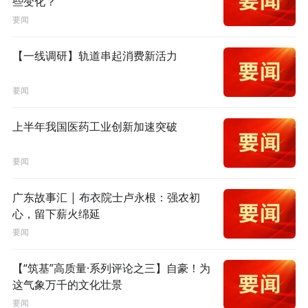
些变化？
要闻
【一线调研】轨道串起消费新活力
要闻
上半年我国医药工业创新加速突破
要闻
广东故事汇 | 布衣院士卢永根：强农初
心，留下薪火绵延
要闻
【“筑基”高质量·系列评论之三】自豪！为
这气象万千的文化壮景
要闻