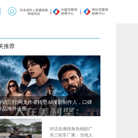
关推荐
专访三行|网文作者转型AI漫剧制作人，口碑
作品海外出圈
对话在佛得角热销的广
东三轮车厂家：当地人