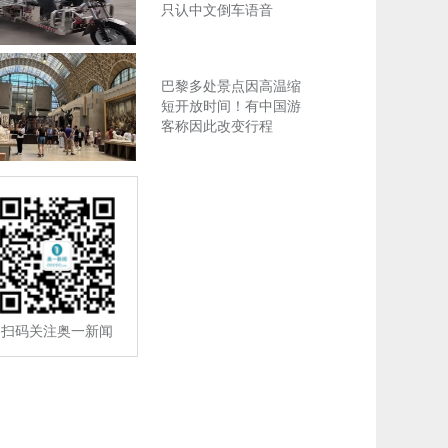
只认中文倒车语音
巴黎多处景点因高温缩
短开放时间！有中国游
客称因此改变行程
扫码关注奥一新闻