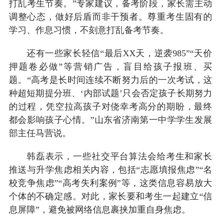
打乱考生节奏。”专家建议，备考阶段，家长需主动
调整心态，做好后盾而非干预者。尊重考生固有的
学习、作息习惯，不刻意打乱备考节奏。
还有一些家长轻信“最后XX天，逆袭985”“天价
押题卷必做”等营销广告，盲目给孩子报班、买
题。“高考是长时间连续不断努力后的一次考试，这
种超短期提分班、‘内部试题’只会否定孩子长期努力
的过程，凭空拉高孩子对侥幸考高分的期盼，最终
都会影响孩子心情。”山东省济南第一中学学生发展
部主任马营说。
韩磊表示，一些社交平台算法会给考生和家长
推送与升学焦虑相关内容，包括“志愿填报焦虑”“名
校竞争焦虑”“高考失利案例”等，这类信息容易放大
个体的不确定感。对此，家长要和考生一起建立“信
息屏障”，避免被网络信息裹挟加重自身焦虑。