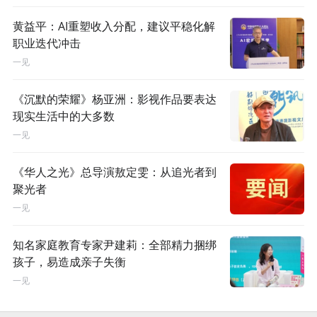
黄益平：AI重塑收入分配，建议平稳化解
职业迭代冲击
一见
《沉默的荣耀》杨亚洲：影视作品要表达
现实生活中的大多数
一见
《华人之光》总导演敖定雯：从追光者到
聚光者
一见
知名家庭教育专家尹建莉：全部精力捆绑
孩子，易造成亲子失衡
一见