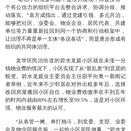
个有公信力的组织平台去整合诉求、协调分歧、推
动落实。”袁方成指出，通过党建引领、多元共治，
能够把社区、业委会、物业企业、居民代表、共建
单位等力量重新拉回到同一个协商和行动框架中，
让治理不再是单一主体“各说各话”，而是逐步形成有
组织的共同体治理。
龙华区民治街道的碧水龙庭小区就在未涨一分
钱物业费的情况下，小区实现了从“脏乱差”到宜居的
蜕变。碧水龙庭业主委员会主任邵平向奥一新闻记
者举例，近年来不少邻居在对外出租多年后，选择
收回房屋搬回小区自住，物业费收缴率在不到五年
的时间内就由80%左右增长至99.5%，这是对小区环
境、物业服务最大的认可。
“从各管一摊、单打独斗，到党委、支部、业委
会及物业同频共振，一起给小区居民做事。”碧水龙