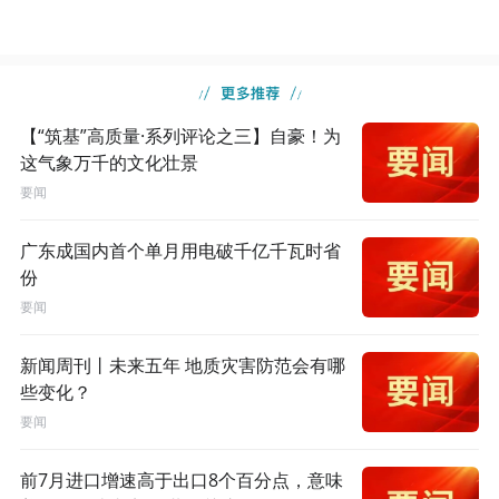
【“筑基”高质量·系列评论之三】自豪！为
这气象万千的文化壮景
要闻
广东成国内首个单月用电破千亿千瓦时省
份
要闻
新闻周刊丨未来五年 地质灾害防范会有哪
些变化？
要闻
前7月进口增速高于出口8个百分点，意味