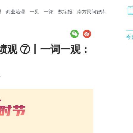
理
商业治理
一见
一评
数字报
南方民间智库
今
绩观 ⑦丨一词一观：
诚