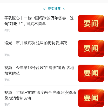
字载匠心｜一粒中国稻米的万年答卷：这
句“好吃！”，可真不简单
要闻
追光｜市井藏真功 这里的街坊爱摔跤
要闻
视频丨今年第13号台风“白海豚”逼近 各地
加紧防范
要闻
视频丨“电影+文旅”深度融合 光影经济撬动
暑期消费新蓝海
要闻