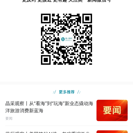
晶采观察丨从“看海”到“玩海”新业态撬动海
洋旅游消费新蓝海
要闻