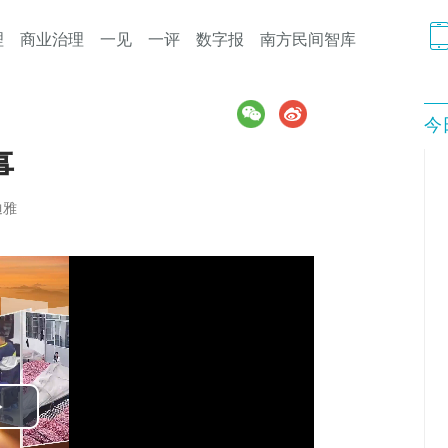
理
商业治理
一见
一评
数字报
南方民间智库
今
事
迪雅
Play