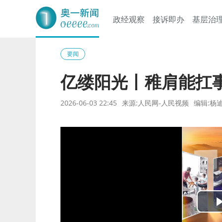
政经观察
接诉即办
基层治
奥一网
要闻
亿缕阳光丨稚肩能扛
2026-06-03 22:45
来源:人民网-人民视频
编辑:杨