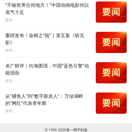
“不输世界任何地方！”中国动画电影何以
底气十足
要闻
重磅发布！奋楫之“陆”丨第五集《斩无
影》
要闻
央广财评｜向海图强，中国“蓝色引擎”动
能强劲
要闻
从“捕鱼人”到“数字新农人”：万绿湖畔
的“网红”代表李年辉
要闻
© 1996-2026奥一网手机版