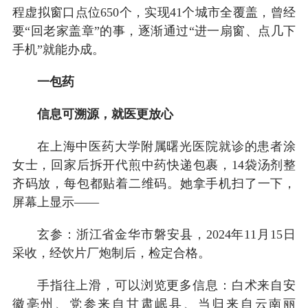
程虚拟窗口点位650个，实现41个城市全覆盖，曾经
要“回老家盖章”的事，逐渐通过“进一扇窗、点几下
手机”就能办成。
一包药
信息可溯源，就医更放心
在上海中医药大学附属曙光医院就诊的患者涂
女士，回家后拆开代煎中药快递包裹，14袋汤剂整
齐码放，每包都贴着二维码。她拿手机扫了一下，
屏幕上显示——
玄参：浙江省金华市磐安县，2024年11月15日
采收，经饮片厂炮制后，检定合格。
手指往上滑，可以浏览更多信息：白术来自安
徽亳州、党参来自甘肃岷县、当归来自云南丽