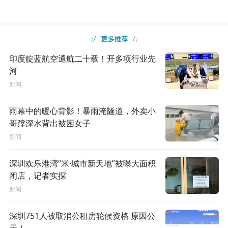
印度靛蓝航空通航二十载！开多项行业先
河
新闻
雨幕中的暖心背影！暴雨淹隧道，外卖小
哥蹚深水背出被困女子
新闻
深圳欢乐港湾“米·城市新天地”被曝大面积
闭店，记者实探
新闻
深圳751人被取消公租房轮候资格 原因公