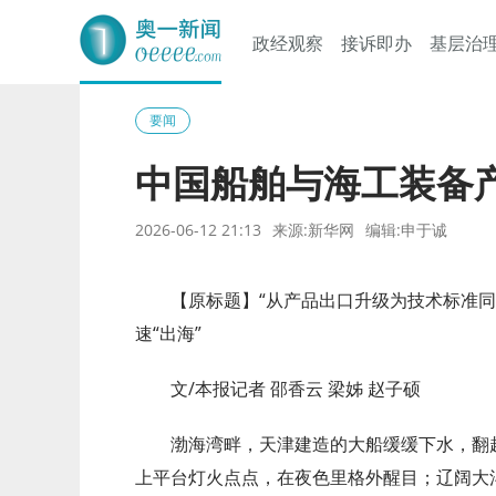
政经观察
接诉即办
基层治
奥一网
要闻
中国船舶与海工装备产
2026-06-12 21:13
来源:新华网
编辑:申于诚
【原标题】“从产品出口升级为技术标准同
速“出海”
文/本报记者 邵香云 梁姊 赵子硕
渤海湾畔，天津建造的大船缓缓下水，翻
上平台灯火点点，在夜色里格外醒目；辽阔大