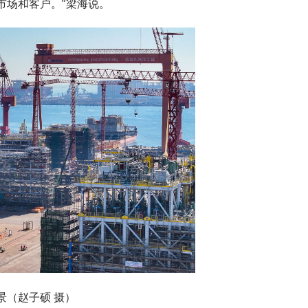
市场和客户。”梁海说。
景（赵子硕 摄）