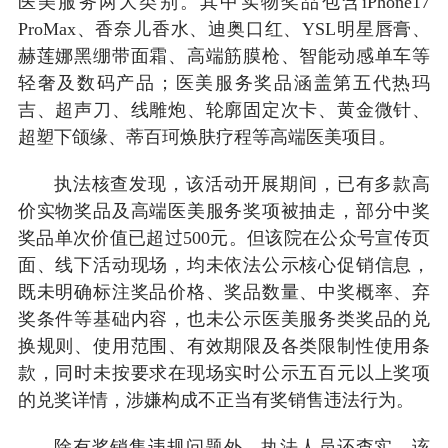
医美服务两大类别。其中实物奖品包含iPhone17
ProMax、香奈儿香水、迪奥口红、YSL明星唇膏、
赫莲娜黑绷带面霜、高端筋膜枪、智能动感单车等
轻奢及数码产品；医美服务奖品涵盖第五代热玛
吉、超声刀、线雕炮、轮廓固定次卡、黄金微针、
超塑下颌缘、蒂百珂焕肤疗程等高端医美项目。
执法核查发现，该活动开展期间，已有多款高
价实物奖品及高端医美服务奖项被抽走，部分中奖
奖品单次价值已超过500元。但该院在公众号宣传页
面、线下活动现场，均未依法公示核心促销信息，
既未明确标注奖品价格、奖品数量、中奖概率、弃
奖条件等基础内容，也未公示医美服务类奖品的兑
换规则、使用范围、有效期限及各类限制性使用条
款，同时未按要求在现场实时公示五百元以上奖项
的兑奖详情，涉嫌构成不正当有奖销售违法行为。
除有奖销售违规问题外，执法人员还查实，该