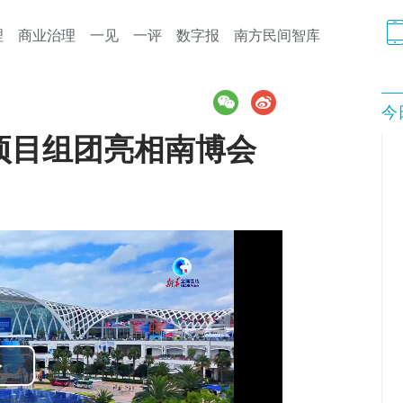
理
商业治理
一见
一评
数字报
南方民间智库
今
项目组团亮相南博会
Play