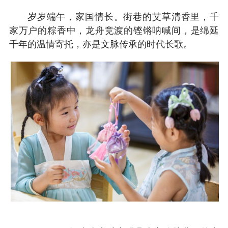
岁岁端午，家国情长。街巷的艾草清香里，千
家万户的粽香中，龙舟竞渡的铿锵呐喊间，是绵延
千年的温情寄托，亦是文脉传承的时代长歌。