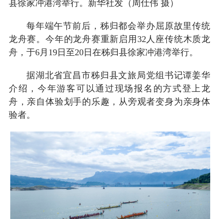
县徐家冲港湾举行。新华社发（周仕伟 摄）
每年端午节前后，秭归都会举办屈原故里传统
龙舟赛。今年的龙舟赛重新启用32人座传统木质龙
舟，于6月19日至20日在秭归县徐家冲港湾举行。
据湖北省宜昌市秭归县文旅局党组书记谭姜华
介绍，今年游客可以通过现场报名的方式登上龙
舟，亲自体验划手的乐趣，从旁观者变身为亲身体
验者。