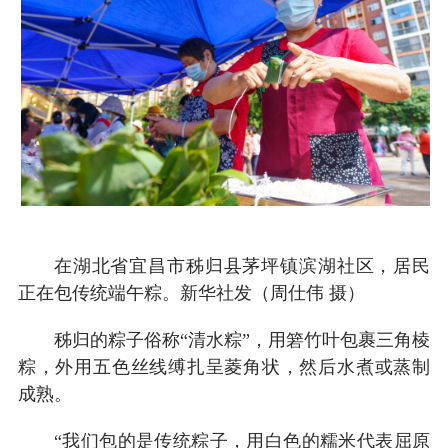
在湖北省宜昌市秭归县茅坪镇滨湖社区，居民
正在包传统端午粽。新华社发（周仕伟 摄）
秭归的粽子俗称“清水粽”，用箬竹叶包裹三角棱
粽，外用五色丝线缚扎呈菱角状，然后水煮或蒸制
成熟。
“我们包的是传统粽子，用白色的糯米代表屈原