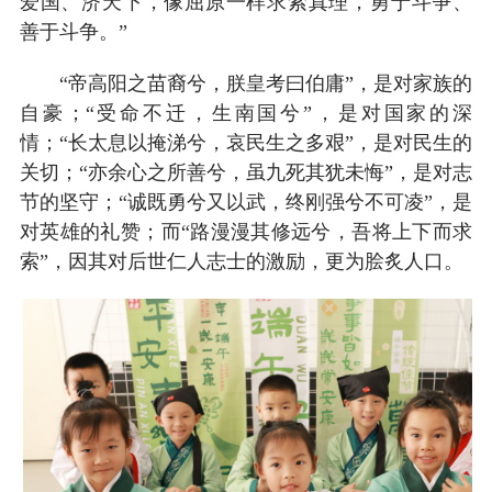
爱国、济天下，像屈原一样求索真理，勇于斗争、
善于斗争。”
“帝高阳之苗裔兮，朕皇考曰伯庸”，是对家族的
自豪；“受命不迁，生南国兮”，是对国家的深
情；“长太息以掩涕兮，哀民生之多艰”，是对民生的
关切；“亦余心之所善兮，虽九死其犹未悔”，是对志
节的坚守；“诚既勇兮又以武，终刚强兮不可凌”，是
对英雄的礼赞；而“路漫漫其修远兮，吾将上下而求
索”，因其对后世仁人志士的激励，更为脍炙人口。