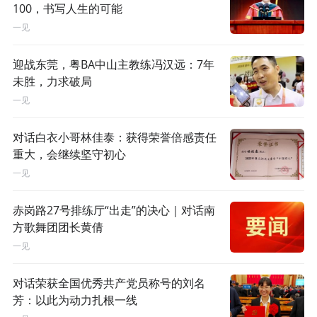
100，书写人生的可能
一见
迎战东莞，粤BA中山主教练冯汉远：7年
未胜，力求破局
一见
对话白衣小哥林佳泰：获得荣誉倍感责任
重大，会继续坚守初心
一见
赤岗路27号排练厅“出走”的决心｜对话南
方歌舞团团长黄倩
一见
对话荣获全国优秀共产党员称号的刘名
芳：以此为动力扎根一线