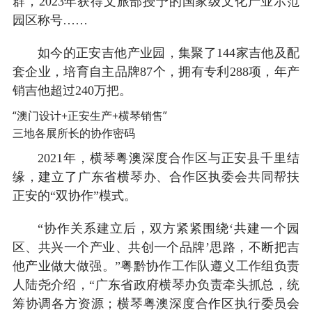
群，2023年获得文旅部授予的国家级文化产业示范
园区称号……
如今的正安吉他产业园，集聚了144家吉他及配
套企业，培育自主品牌87个，拥有专利288项，年产
销吉他超过240万把。
“澳门设计+正安生产+横琴销售”
三地各展所长的协作密码
2021年，横琴粤澳深度合作区与正安县千里结
缘，建立了广东省横琴办、合作区执委会共同帮扶
正安的“双协作”模式。
“协作关系建立后，双方紧紧围绕‘共建一个园
区、共兴一个产业、共创一个品牌’思路，不断把吉
他产业做大做强。”粤黔协作工作队遵义工作组负责
人陆尧介绍，“广东省政府横琴办负责牵头抓总，统
筹协调各方资源；横琴粤澳深度合作区执行委员会